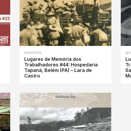
30/07/20
0
Lugares de Memória dos
Lu
Trabalhadores #44: Hospedaria
Tr
Tapanã, Belém (PA) – Lara de
Sa
Castro
Mo