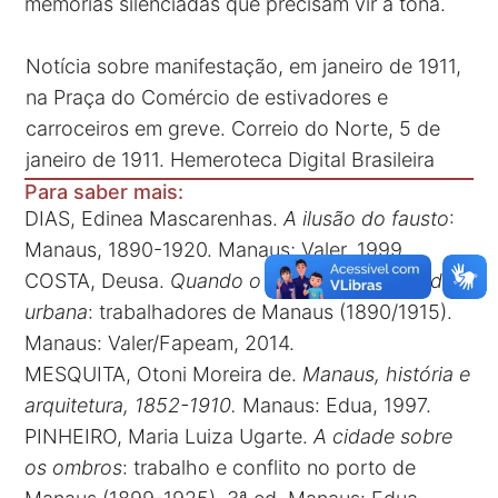
memórias silenciadas que precisam vir à tona.
Notícia sobre manifestação, em janeiro de 1911,
na Praça do Comércio de estivadores e
carroceiros em greve. Correio do Norte, 5 de
janeiro de 1911. Hemeroteca Digital Brasileira
Para saber mais:
DIAS, Edinea Mascarenhas.
A ilusão do fausto
:
Manaus, 1890-1920. Manaus; Valer, 1999.
COSTA, Deusa.
Quando o viver ameaça a ordem
urbana
: trabalhadores de Manaus (1890/1915).
Manaus: Valer/Fapeam, 2014.
MESQUITA, Otoni Moreira de.
Manaus, história e
arquitetura, 1852-1910.
Manaus: Edua, 1997.
PINHEIRO, Maria Luiza Ugarte.
A cidade sobre
os ombros
: trabalho e conflito no porto de