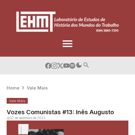
Skip
to
content
Home
Vale Mais
Vale Mais
Vozes Comunistas #13: Inês Augusto
27 de setembro de 2022