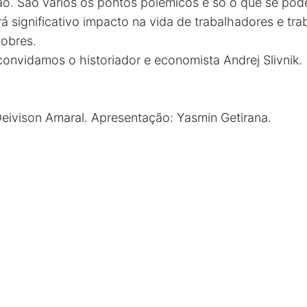
ão. São vários os pontos polêmicos e só o que se pode
 significativo impacto na vida de trabalhadores e tra
obres.
 convidamos o historiador e economista Andrej Slivnik.
Deivison Amaral. Apresentação: Yasmin Getirana.