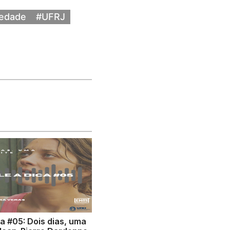
iedade
#UFRJ
ca #05: Dois dias, uma