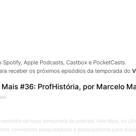
 Spotify, Apple Podcasts, Castbox e PocketCasts.
ara receber os próximos episódios da temporada do
V
 Mais #36: ProfHistória, por Marcelo M
ais
o episódio da nova temporada do podcast Vale Mais, do LEHMT
mos convidando pesquisadoras e pesquisadores para discutir