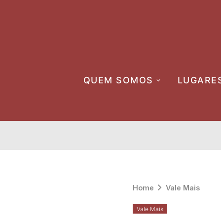
Skip
to
content
QUEM SOMOS
LUGARE
Home
Vale Mais
Vale Mais