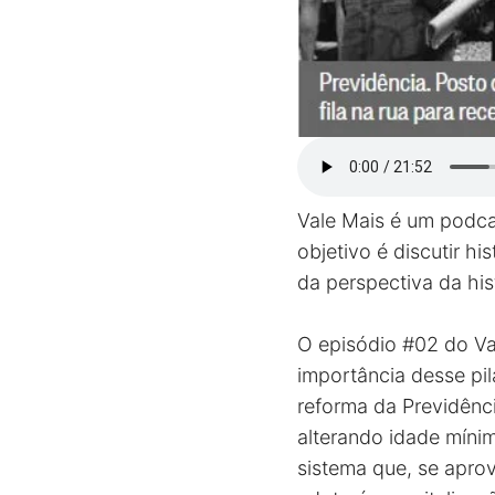
Vale Mais é um podc
objetivo é discutir h
da perspectiva da hist
O episódio #02 do Val
importância desse pil
reforma da Previdên
alterando idade míni
sistema que, se apro