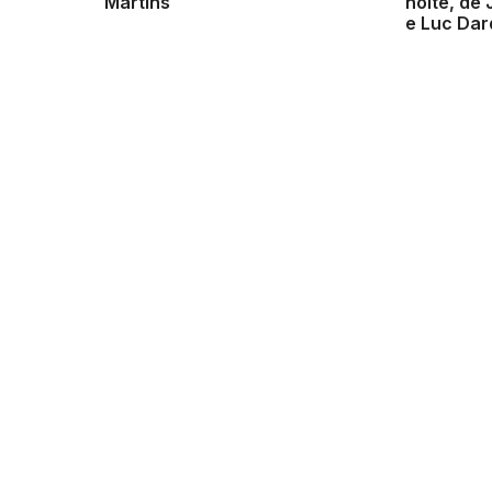
Martins
noite, de
e Luc Da