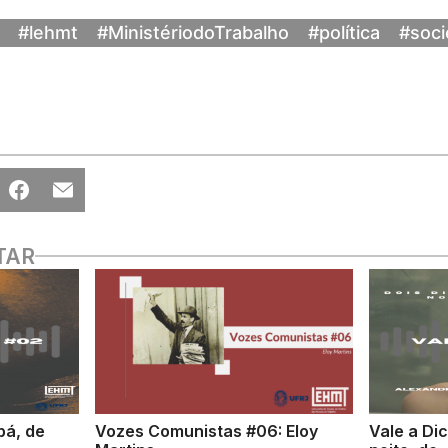
#lehmt
#MinistériodoTrabalho
#política
#soc
TAR
bá, de
Vozes Comunistas #06: Eloy
Vale a Di