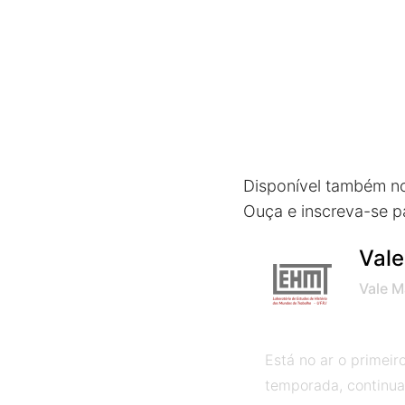
Disponível também no
Ouça e inscreva-se p
Vale
–
Vale M
Está no ar o primeir
temporada, continua