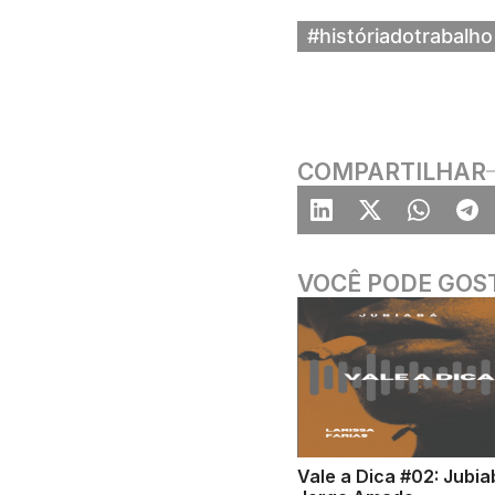
#históriadotrabalho
COMPARTILHAR
VOCÊ PODE GOS
Vale a Dica #02: Jubia