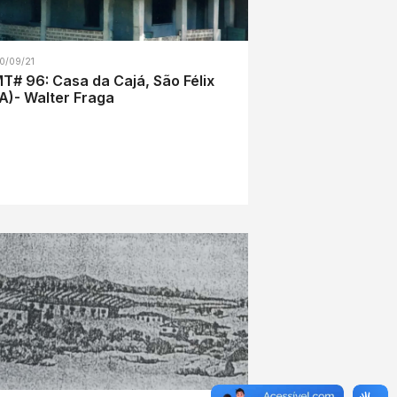
0/09/21
T# 96: Casa da Cajá, São Félix
A)- Walter Fraga