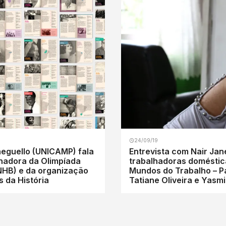
24/09/19
ICAMP) fala
Entrevista com Nair Jane
nadora da Olimpíada
trabalhadoras doméstica
ONHB) e da organização
Mundos do Trabalho – Pa
s da História
Tatiane Oliveira e Yasm