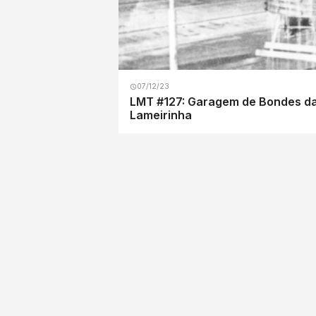
07/12/23
LMT #127: Garagem de Bondes da C
Lameirinha