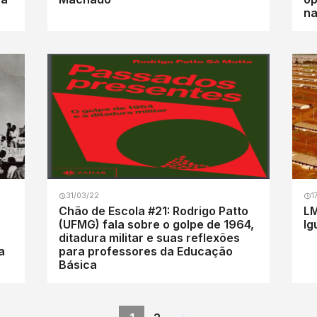
na
31/03/22
1
Chão de Escola #21: Rodrigo Patto
LM
(UFMG) fala sobre o golpe de 1964,
Ig
ditadura militar e suas reflexões
a
para professores da Educação
Básica