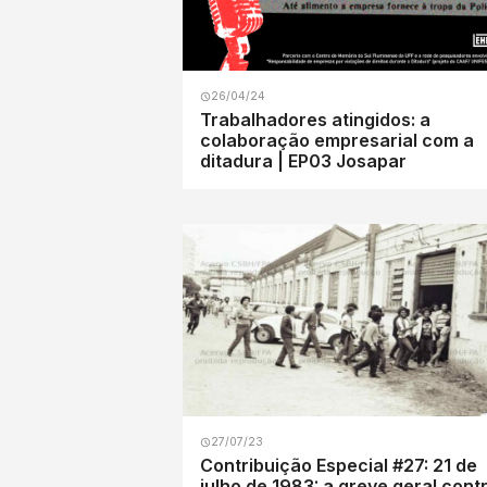
26/04/24
Trabalhadores atingidos: a
colaboração empresarial com a
ditadura | EP03 Josapar
27/07/23
Contribuição Especial #27: 21 de
julho de 1983: a greve geral cont