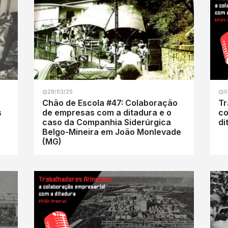
28/03/25
0
Chão de Escola #47: Colaboração
Tr
s
de empresas com a ditadura e o
co
caso da Companhia Siderúrgica
di
Belgo-Mineira em João Monlevade
(MG)