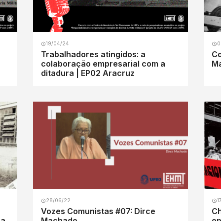
19/04/24
0
Trabalhadores atingidos: a
Co
colaboração empresarial com a
Ma
ditadura | EP02 Aracruz
28/06/22
1
Vozes Comunistas #07: Dirce
Chã
ra
Machado
op