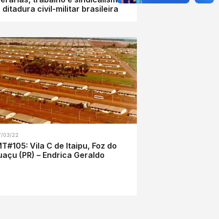
 ditadura civil-militar brasileira
7/03/22
T#105: Vila C de Itaipu, Foz do
uaçu (PR) – Endrica Geraldo