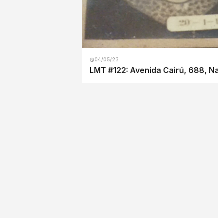
04/05/23
LMT #122: Avenida Cairú, 688, N