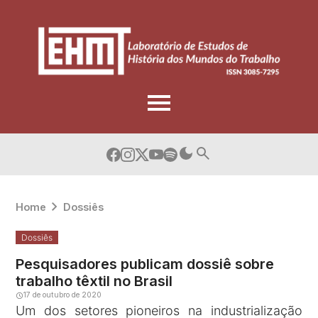
Skip
to
content
Home
Dossiês
Dossiês
Pesquisadores publicam dossiê sobre
trabalho têxtil no Brasil
17 de outubro de 2020
Um dos setores pioneiros na industrialização