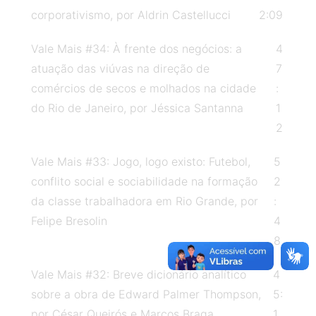
corporativismo, por Aldrin Castellucci
2:09
nacional do ProfHistória. Magalhães abordou
as relações entre o Programa de Pós-
Vale Mais #34: À frente dos negócios: a
4
Graduação em Ensino de História e os mundos
atuação das viúvas na direção de
7
do trabalho. Aponta como diferencial do
comércios de secos e molhados na cidade
:
programa a valorização da experiência
do Rio de Janeiro, por Jéssica Santanna
1
profissional docente na Educação Básica,
2
reconhecendo nessa experiência um saber
constituído, que no diálogo com a
Vale Mais #33: Jogo, logo existo: Futebol,
5
universidade, enriquece-a e é enriquecido. O
conflito social e sociabilidade na formação
2
professor destaca também a capacidade do
da classe trabalhadora em Rio Grande, por
:
ProfHistória em mobilizar questões que são
Felipe Bresolin
4
caras à escola e às regionalidades,
8
vislumbrando unidade e diversidade no Ensino
Vale Mais #32: Breve dicionário analítico
4
de História no país. Magalhães ainda debate o
sobre a obra de Edward Palmer Thompson,
5:
processo de precarização do trabalho docente
por César Queirós e Marcos Braga
1
atualmente. Para saber mais sobre esse