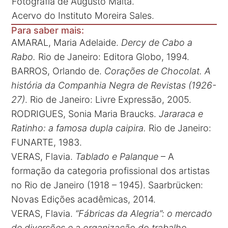
Fotografia de Augusto Malta.
Acervo do Instituto Moreira Sales.
Para saber mais:
AMARAL, Maria Adelaide.
Dercy de Cabo a
Rabo.
Rio de Janeiro: Editora Globo, 1994.
BARROS, Orlando de.
Corações de Chocolat. A
história da Companhia Negra de Revistas (1926-
27)
. Rio de Janeiro: Livre Expressão, 2005.
RODRIGUES, Sonia Maria Braucks.
Jararaca e
Ratinho: a famosa dupla caipira.
Rio de Janeiro:
FUNARTE, 1983.
VERAS, Flavia.
Tablado e Palanque
– A
formação da categoria profissional dos artistas
no Rio de Janeiro (1918 – 1945). Saarbrücken:
Novas Edições acadêmicas, 2014.
VERAS, Flavia.
“Fábricas da Alegria”: o mercado
de diversões e a organização do trabalho