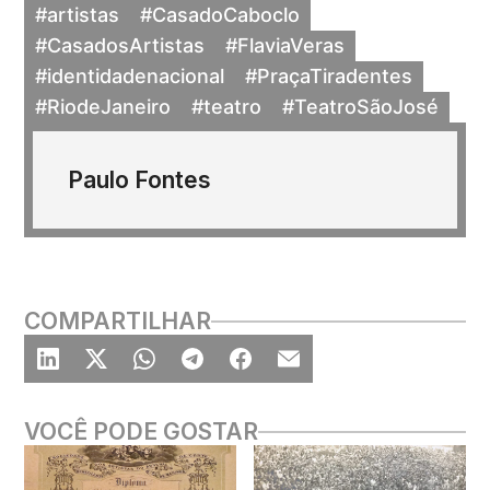
#artistas
#CasadoCaboclo
#CasadosArtistas
#FlaviaVeras
#identidadenacional
#PraçaTiradentes
#RiodeJaneiro
#teatro
#TeatroSãoJosé
Paulo Fontes
COMPARTILHAR
VOCÊ PODE GOSTAR