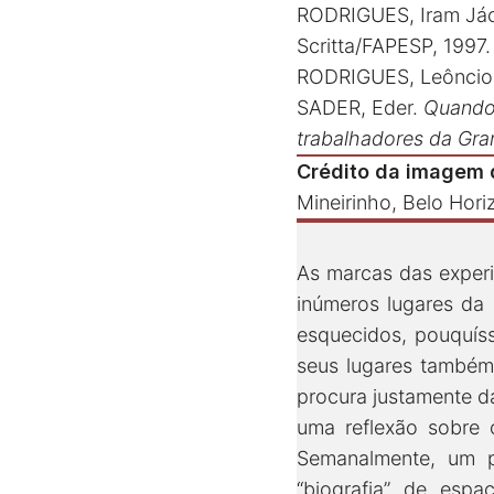
RODRIGUES, Iram J
Scritta/FAPESP, 1997.
RODRIGUES, Leôncio
SADER, Eder.
Quando 
trabalhadores da Gra
Crédito da imagem 
Mineirinho, Belo Hor
As marcas das experi
inúmeros lugares da 
esquecidos, pouquís
seus lugares também
procura justamente da
uma reflexão sobre 
Semanalmente, um p
“biografia” de espa