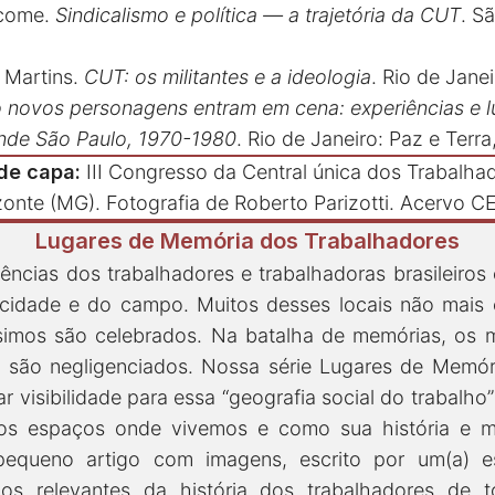
ácome.
Sindicalismo e política — a trajetória da CUT
. S
 Martins.
CUT: os militantes e a ideologia
. Rio de Janei
novos personagens entram em cena: experiências e l
nde São Paulo, 1970-1980
. Rio de Janeiro: Paz e Terra
de capa:
III Congresso da Central única dos Trabalha
izonte (MG). Fotografia de Roberto Parizotti. Acervo
Lugares de Memória dos Trabalhadores
ências dos trabalhadores e trabalhadoras brasileiros
cidade e do campo. Muitos desses locais não mais e
simos são celebrados. Na batalha de memórias, os 
 são negligenciados. Nossa série Lugares de Memór
r visibilidade para essa “geografia social do trabalho
os espaços onde vivemos e como sua história e m
equeno artigo com imagens, escrito por um(a) esp
ços relevantes da história dos trabalhadores de 