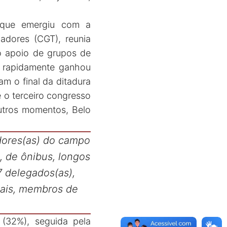
a que emergiu com a
adores (CGT), reunia
o apoio de grupos de
 rapidamente ganhou
am o final da ditadura
 o terceiro congresso
utros momentos, Belo
adores(as) do campo
, de ônibus, longos
7 delegados(as),
cais, membros de
 (32%), seguida pela