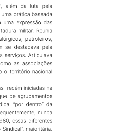
, além da luta pela
e uma prática baseada
a uma expressão das
adura militar. Reunia
rgicos, petroleiros,
m se destacava pela
s serviços. Articulava
 como as associações
 o território nacional
s recém iniciadas na
leque de agrupamentos
ical “por dentro” da
frequentemente, nunca
80, essas diferentes
indical”, majoritária,