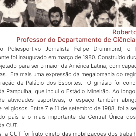
Roberto
Professor do Departamento de Ciência
io Poliesportivo Jornalista Felipe Drummond, o 
nte foi inaugurado em março de 1980. Construído duran
ojetado para ser o maior da América Latina, com capa
as. Era mais uma expressão da megalomania do reg
ração de Palácio dos Esportes. O ginásio foi conce
a Pampulha, que inclui o Estádio Mineirão. Ao longo 
e atividades esportivas, o espaço também abrigou
 e religiosos. Entre 7 e 11 de setembro de 1988, foi a 
 do país e o mais importante da Central Única dos 
da CUT.
, a CUT foi fruto direto das mobilizações dos trabalh