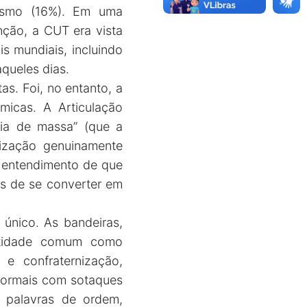
lismo (16%). Em uma
nção, a CUT era vista
s mundiais, incluindo
aqueles dias.
s. Foi, no entanto, a
micas. A Articulação
cia de massa” (que a
ização genuinamente
o entendimento de que
és de se converter em
único. As bandeiras,
entidade comum como
e confraternização,
formais com sotaques
 palavras de ordem,