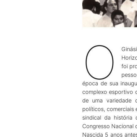
O
Ginás
Horizo
foi pr
pesso
época de sua inaugu
complexo esportivo d
de uma variedade d
políticos, comerciais
sindical da história
Congresso Nacional 
Nascida 5 anos antes