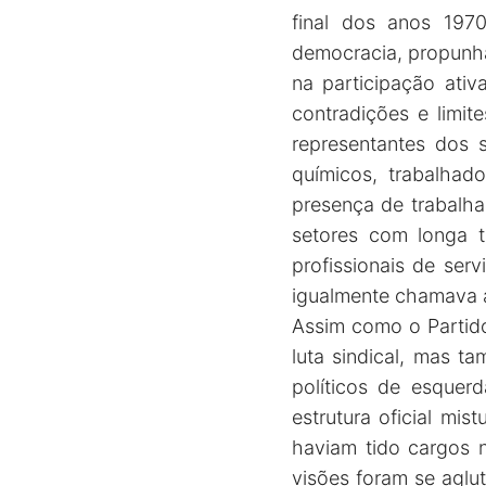
final dos anos 197
democracia, propunha
na participação at
contradições e limit
representantes dos 
químicos, trabalha
presença de trabalhad
setores com longa t
profissionais de serv
igualmente chamava 
Assim como o Partido
luta sindical, mas t
políticos de esquerd
estrutura oficial mi
haviam tido cargos n
visões foram se aglut