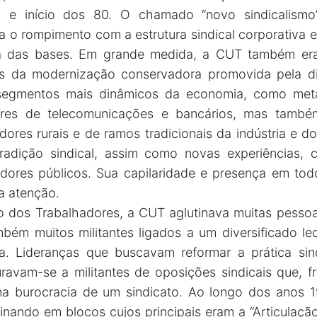
0 e início dos 80. O chamado “novo sindicalismo”
 o rompimento com a estrutura sindical corporativa 
iva das bases. Em grande medida, a CUT também er
es da modernização conservadora promovida pela dit
segmentos mais dinâmicos da economia, como metalú
dores de telecomunicações e bancários, mas també
ores rurais e de ramos tradicionais da indústria e do
radição sindical, assim como novas experiências,
idores públicos. Sua capilaridade e presença em todo
a atenção.
 dos Trabalhadores, a CUT aglutinava muitas pessoa
ambém muitos militantes ligados a um diversificado 
a. Lideranças que buscavam reformar a prática sind
sturavam-se a militantes de oposições sindicais que, 
a burocracia de um sindicato. Ao longo dos anos 19
inando em blocos cujos principais eram a “Articulação S