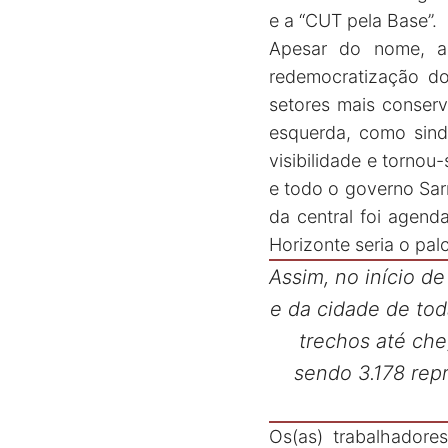
e a “CUT pela Base”.
Apesar do nome, a 
redemocratização do
setores mais conser
esquerda, como sin
visibilidade e tornou
e todo o governo Sar
da central foi agen
Horizonte seria o pal
Assim, no início d
e da cidade de tod
trechos até che
sendo 3.178 rep
Os(as) trabalhadore