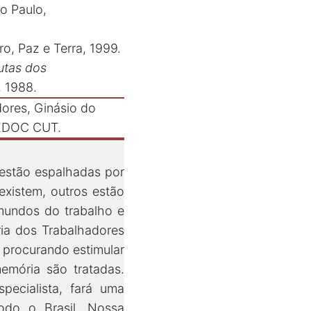
ão Paulo,
ro, Paz e Terra, 1999.
utas dos
, 1988.
dores, Ginásio do
 CEDOC CUT.
 estão espalhadas por
xistem, outros estão
mundos do trabalho e
ia dos Trabalhadores
” procurando estimular
emória são tratadas.
ecialista, fará uma
todo o Brasil. Nossa