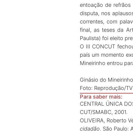
entoação de refrãos 
disputa, nos aplauso
correntes, com palav
final, as teses da A
Paulista) foi eleito 
O III CONCUT fechou 
país um momento exce
Mineirinho entrou para
Ginásio do Mineirinho
Foto: Reprodução/TV
Para saber mais:
CENTRAL ÚNICA DO
CUT/SMABC, 2001.
OLIVEIRA, Roberto V
cidadão
. São Paulo: 