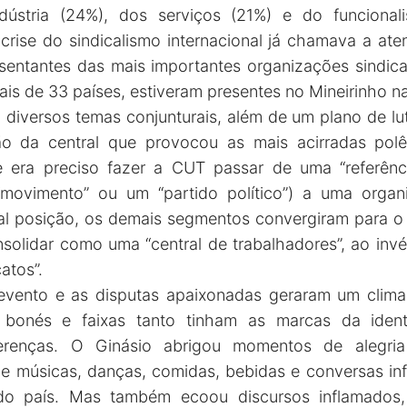
ndústria (24%), dos serviços (21%) e do funciona
crise do sindicalismo internacional já chamava a ate
entantes das mais importantes organizações sindicai
rais de 33 países, estiveram presentes no Mineirinho n
diversos temas conjunturais, além de um plano de luta
o da central que provocou as mais acirradas polê
ue era preciso fazer a CUT passar de uma “referên
movimento” ou um “partido político”) a uma organ
e tal posição, os demais segmentos convergiram para 
solidar como uma “central de trabalhadores”, ao inv
atos”.
evento e as disputas apaixonadas geraram um clima 
, bonés e faixas tanto tinham as marcas da id
renças. O Ginásio abrigou momentos de alegria 
e músicas, danças, comidas, bebidas e conversas in
do país. Mas também ecoou discursos inflamados,