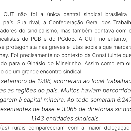
CUT não foi a única central sindical brasileir
 país. Sua rival, a Confederação Geral dos Trabalh
vadores do sindicalismo, mas também contava com 
dicalistas do PCB e do PCdoB. A CUT, no entanto,
-se protagonista nas greves e lutas sociais que marcar
ney. Foi precisamente no contexto da Constituinte que
dado para o Ginásio do Mineirinho. Assim como em o
co de um grande encontro sindical.
e setembro de 1988, acorreram ao local trabalh
as as regiões do país. Muitos haviam percorrido
garem à capital mineira. Ao todo somaram 6.24
resentantes de base e 3.065 de diretorias sindi
1.143 entidades sindicais.
s(as) rurais compareceram com a maior delegação