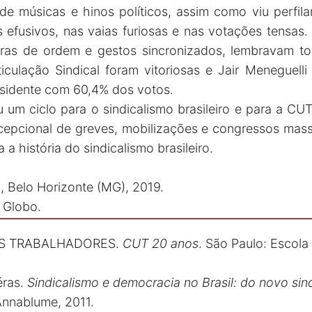
de músicas e hinos políticos, assim como viu perfi
s efusivos, nas vaias furiosas e nas votações tensas
ras de ordem e gestos sincronizados, lembravam tor
rticulação Sindical foram vitoriosas e Jair Meneguell
presidente com 60,4% dos votos.
um ciclo para o sindicalismo brasileiro e para a CU
pcional de greves, mobilizações e congressos massi
 a história do sindicalismo brasileiro.
, Belo Horizonte (MG), 2019.
 Globo.
S TRABALHADORES.
CUT 20 anos
. São Paulo: Escola
éras.
Sindicalismo e democracia no Brasil: do novo sin
Annablume, 2011.