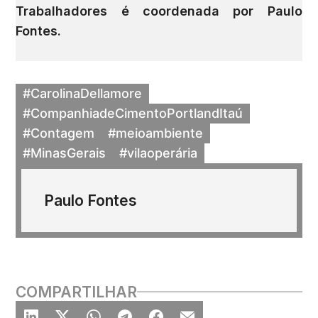
Trabalhadores é coordenada por
Paulo
Fontes
.
#CarolinaDellamore
#CompanhiadeCimentoPortlandItaú
#Contagem
#meioambiente
#MinasGerais
#vilaoperária
Paulo Fontes
COMPARTILHAR