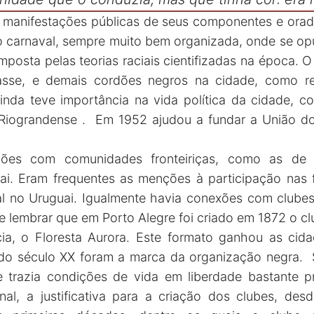
s manifestações públicas de seus componentes e ora
 carnaval, sempre muito bem organizada, onde se op
imposta pelas teorias raciais cientifizadas na época. 
sse, e demais cordões negros na cidade, como ref
inda teve importância na vida política da cidade, 
 Riograndense . Em 1952 ajudou a fundar a União 
ções com comunidades fronteiriças, como as de
uai. Eram frequentes as menções à participação nas
al no Uruguai. Igualmente havia conexões com clube
e lembrar que em Porto Alegre foi criado em 1872 o cl
ia, o Floresta Aurora. Este formato ganhou as cida
do século XX foram a marca da organização negra. 
trazia condições de vida em liberdade bastante pre
nal, a justificativa para a criação dos clubes, des