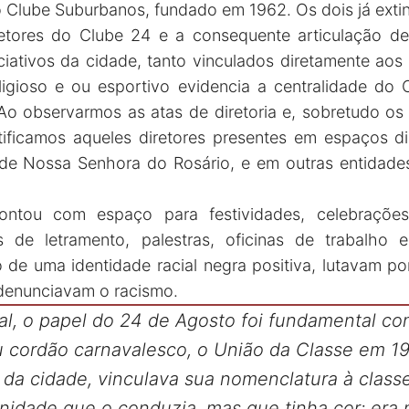
 Clube Suburbanos, fundado em 1962. Os dois já exti
retores do Clube 24 e a consequente articulação de
iativos da cidade, tanto vinculados diretamente aos
igioso e ou esportivo evidencia a centralidade do 
o observarmos as atas de diretoria e, sobretudo os
tificamos aqueles diretores presentes em espaços d
ade Nossa Senhora do Rosário, e em outras entidade
ntou com espaço para festividades, celebraçõ
es de letramento, palestras, oficinas de trabalho 
 de uma identidade racial negra positiva, lutavam p
denunciavam o racismo.
al, o papel do 24 de Agosto foi fundamental c
 cordão carnavalesco, o União da Classe em 1
 da cidade, vinculava sua nomenclatura à class
idade que o conduzia, mas que tinha cor: era 