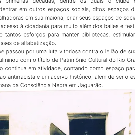
s primeiras décadas, dentre os quais o clube 
adentrar em outros espaços sociais, ditos espaços 
alhadoras em sua maioria, criar seus espaços de socia
ar acesso à cidadania para muito além dos bailes e fes
tantos esforços para manter bibliotecas, estimular
asses de alfabetização.
e passou por uma luta vitoriosa contra o leilão de su
lminou com o título de Patrimônio Cultural do Rio G
o continua em atividade, contando como espaço para
o antirracista e um acervo histórico, além de ser o e
mana da Consciência Negra em Jaguarão.