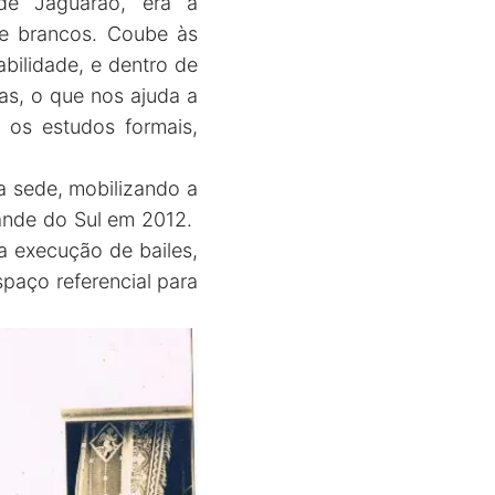
de Jaguarão, era a
de brancos. Coube às
bilidade, e dentro de
tas, o que nos ajuda a
 os estudos formais,
a sede, mobilizando a
rande do Sul em 2012.
 execução de bailes,
spaço referencial para