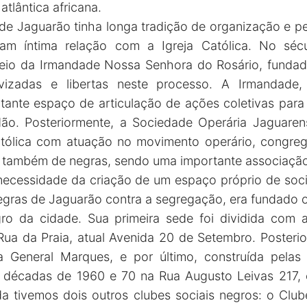
atlântica africana.
e Jaguarão tinha longa tradição de organização e per
nham íntima relação com a Igreja Católica. No séc
meio da Irmandade Nossa Senhora do Rosário, funda
izadas e libertas neste processo. A Irmandade,
ortante espaço de articulação de ações coletivas para
dão. Posteriormente, a Sociedade Operária Jaguaren
atólica com atuação no movimento operário, congreg
s também de negras, sendo uma importante associação
 necessidade da criação de um espaço próprio de soci
negras de Jaguarão contra a segregação, era fundado 
gro da cidade. Sua primeira sede foi dividida com 
 Rua da Praia, atual Avenida 20 de Setembro. Posterio
ua General Marques, e por último, construída pelas
 décadas de 1960 e 70 na Rua Augusto Leivas 217, 
da tivemos dois outros clubes sociais negros: o Clu