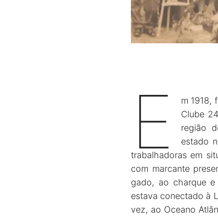
E
m 1918, 
Clube 24
região d
estado n
trabalhadoras em si
com marcante presen
gado, ao charque e 
estava conectado à L
vez, ao Oceano Atlân