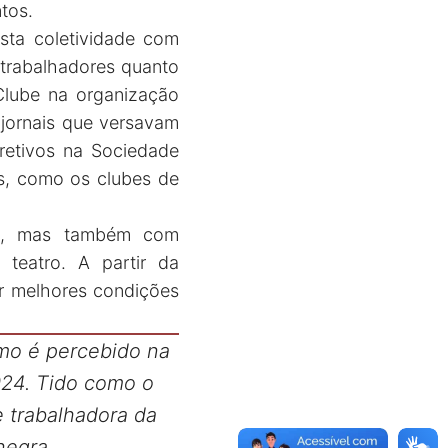
ntos.
sta coletividade com
 trabalhadores quanto
Clube na organização
 jornais que versavam
iretivos na Sociedade
s, como os clubes de
es, mas também com
e teatro. A partir da
or melhores condições
omo é percebido na
924. Tido como o
e trabalhadora da
negra.