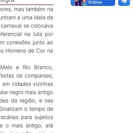
dores, mas também na
unham a uma ideia de
O carnaval se colocava
erencial na luta por
com conexões junto ao
dos Homens de Cor na
 Melo e Rio Branco,
 festas de
comparsas
,
s em cidades vizinhas
ube negro mais antigo
des da região, e nas
Sinalizam o tempo de
cárias para sujeitos
de o mais antigo, até