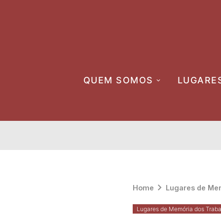
Skip
to
content
QUEM SOMOS
LUGARE
Home
Lugares de Mem
Lugares de Memória dos Traba