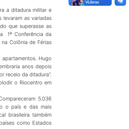
 a ditadura militar e
s levaram as variadas
cado que superasse as
 a 1ª Conferência da
 na Colônia de Férias
ez apartamentos. Hugo
 lembraria anos depois
r receio da ditadura”.
lodir o Riocentro em
. Compareceram 5.036
do o país e das mais
cal brasileira também
e países como Estados