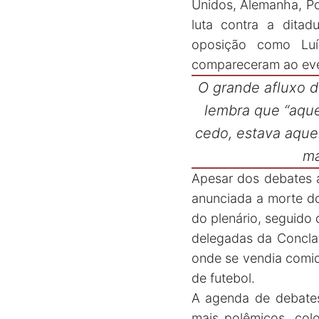
Unidos, Alemanha, Po
luta contra a ditadu
oposição como Luís
compareceram ao ev
O grande afluxo d
lembra que “aqu
cedo, estava aque
ma
Apesar dos debates a
anunciada a morte do
do plenário, seguido 
delegadas da Concla
onde se vendia comida
de futebol.
A agenda de debates 
mais polêmicos, colo