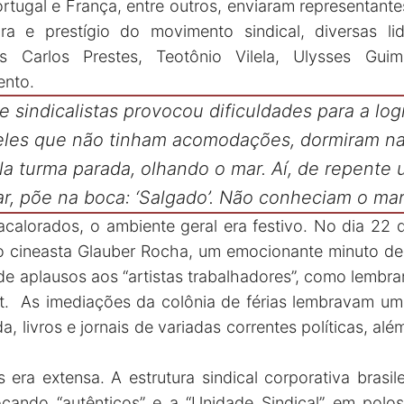
rtugal e França, entre outros, enviaram representant
ra e prestígio do movimento sindical, diversas lid
 Carlos Prestes, Teotônio Vilela, Ulysses Gui
ento.
e sindicalistas provocou dificuldades para a log
eles que não tinham acomodações, dormiram na
la turma parada, olhando o mar. Aí, de repente
r, põe na boca: ‘Salgado’. Não conheciam o mar
calorados, o ambiente geral era festivo. No dia 22 
 cineasta Glauber Rocha, um emocionante minuto de 
de aplausos aos “artistas trabalhadores”, como lembra
t. As imediações da colônia de férias lembravam um
, livros e jornais de variadas correntes políticas, al
era extensa. A estrutura sindical corporativa brasil
cando “autênticos” e a “Unidade Sindical” em polos