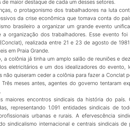
as de maior destaque de cada um desses setores.
nças, o protagonismo dos trabalhadores na luta contra
cessivos da crise econômica que tomava conta do paí
lismo brasileiro a organizar um grande evento unifi
e a organização dos trabalhadores. Esse evento foi
(Conclat), realizada entre 21 e 23 de agosto de 1981
eis em Praia Grande.
 a colônia já tinha um amplo salão de reuniões e d
 dos eletricitários e um dos idealizadores do evento,
s não quiseram ceder a colônia para fazer a Conclat po
 Três meses antes, agentes do governo tentaram exp
.
s maiores encontros sindicais da história do país
as, representando 1.091 entidades sindicais de to
profissionais urbanas e rurais. A efervescência sindi
 sindicalismo internacional e centrais sindicais d