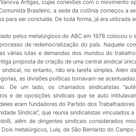
ilanova Artigas, cujas conexões com o movimento op
 Comunista Brasileiro, a sede da colônia começou a s
os para ser concluída. De toda forma, já era utilizada
iciado pelos metalúrgicos do ABC em 1978 colocou o s
 processo de redemocratização do país. Naquele conte
r as várias lutas e demandas dos mundos do trabal
ntiga proposta de criação de uma central sindical únic
sindical, no entanto, não era tarefa simples. Além d
egorias, as divisões políticas tornavam-se acentuada
. De um lado, os chamados sindicalistas “autên
atos e de oposições sindicais que se auto intitula
s deles eram fundadores do Partido dos Trabalhadores 
idade Sindical”, que reunia sindicalistas vinculados 
B, além de dirigentes sindicais considerados mod
s. Dois metalúrgicos, Lula, de São Bernardo do Campo