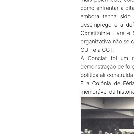
como enfrentar a dit
embora tenha sido 
desemprego e a def
Constituinte Livre 
organizativa não se c
CUT e a CGT.
A Conclat foi um m
demonstração de forç
política ali construí
E a Colônia de Féri
memorável da históri