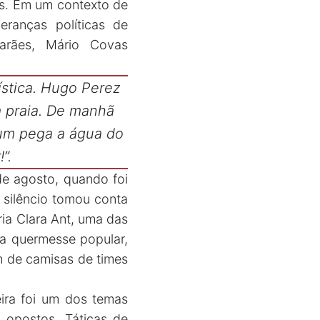
es. Em um contexto de
eranças políticas de
marães, Mário Covas
ística. Hugo Perez
 praia. De manhã
 um pega a água do
!”.
de agosto, quando foi
silêncio tomou conta
ria Clara Ant, uma das
a quermesse popular,
ém de camisas de times
eira foi um dos temas
 opostos. Táticas de