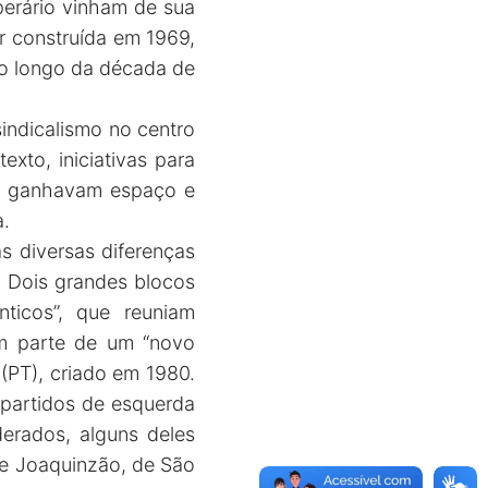
erário vinham de sua
er construída em 1969,
 ao longo da década de
indicalismo no centro
xto, iniciativas para
ho ganhavam espaço e
a.
as diversas diferenças
s. Dois grandes blocos
ticos”, que reuniam
vam parte de um “novo
(PT), criado em 1980.
a partidos de esquerda
erados, alguns deles
 e Joaquinzão, de São