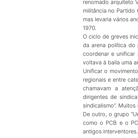
renomado arquiteto V
militância no Partido
mas levaria vários an
1970.
O ciclo de greves in
da arena política do
coordenar e unifica
voltava à baila uma a
Unificar o movimento 
regionais e entre cat
chamavam a atenção
dirigentes de sindic
sindicalismo”. Muito
De outro, o grupo “Un
como o PCB e o PCdo
antigos interventore