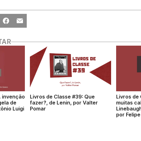
TAR
A invenção
Livros de Classe #39: Que
Livros de 
gela de
fazer?, de Lenin, por Valter
muitas ca
ônio Luigi
Pomar
Linebaugh
por Felip