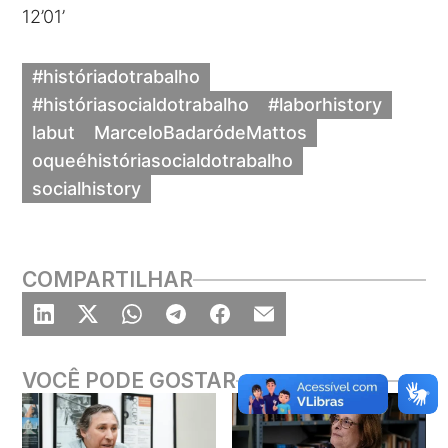
12’01’
#históriadotrabalho
#históriasocialdotrabalho
#laborhistory
labut
MarceloBadaródeMattos
oqueéhistóriasocialdotrabalho
socialhistory
COMPARTILHAR
VOCÊ PODE GOSTAR