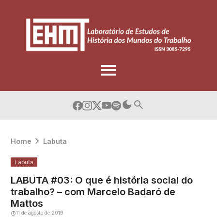
Skip
to
content
Home
Labuta
Labuta
LABUTA #03: O que é história social do
trabalho? – com Marcelo Badaró de
Mattos
11 de agosto de 2019