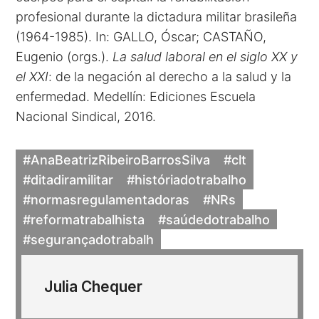
profesional durante la dictadura militar brasileña
(1964-1985). In: GALLO, Óscar; CASTAÑO,
Eugenio (orgs.).
La salud laboral en el siglo XX y
el XXI
: de la negación al derecho a la salud y la
enfermedad. Medellín: Ediciones Escuela
Nacional Sindical, 2016.
#AnaBeatrizRibeiroBarrosSilva
#clt
#ditadiramilitar
#históriadotrabalho
#normasregulamentadoras
#NRs
#reformatrabalhista
#saúdedotrabalho
#segurançadotrabalh
Julia Chequer