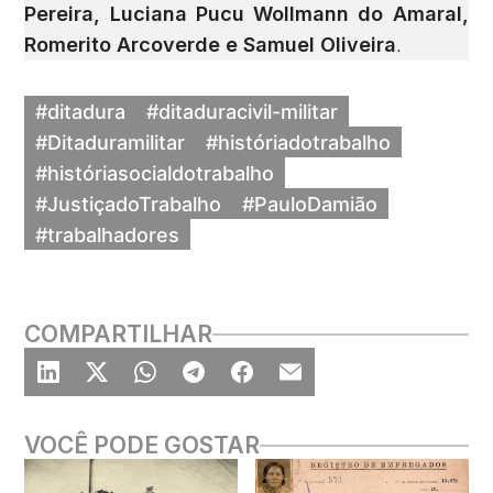
Pereira, Luciana Pucu Wollmann do Amaral,
Romerito Arcoverde e Samuel Oliveira
.
#ditadura
#ditaduracivil-militar
#Ditaduramilitar
#históriadotrabalho
#históriasocialdotrabalho
#JustiçadoTrabalho
#PauloDamião
#trabalhadores
COMPARTILHAR
VOCÊ PODE GOSTAR