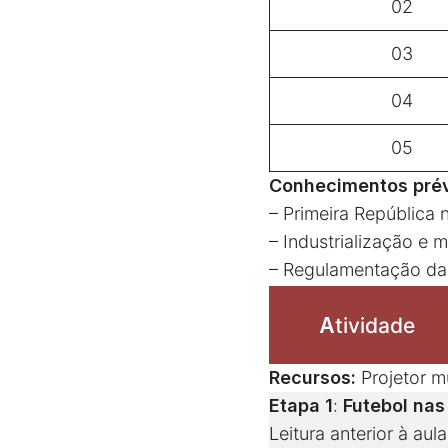
02
03
04
05
Conhecimentos prév
– Primeira República n
– Industrialização e 
– Regulamentação das
A
tividade
Recursos:
Projetor m
Etapa 1
:
Futebol nas
Leitura anterior à au