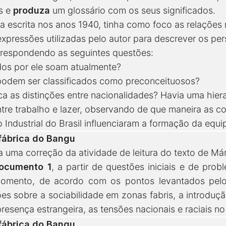
s e
produza
um glossário com os seus significados.
 escrita nos anos 1940, tinha como foco as relações 
xpressões utilizadas pelo autor para descrever os p
o respondendo as seguintes questões:
os por ele soam atualmente?
podem ser classificados como preconceituosos?
ca as distinções entre nacionalidades? Havia uma hiera
ntre trabalho e lazer, observando de que maneira as c
Industrial do Brasil influenciaram a formação da equ
 fábrica do Bangu
 uma correção da atividade de leitura do texto de Már
ocumento 1
, a partir de questões iniciais e de pro
momento, de acordo com os pontos levantados pelo
s sobre a sociabilidade em zonas fabris, a introduçã
resença estrangeira, as tensões nacionais e raciais no
 fábrica do Bangu