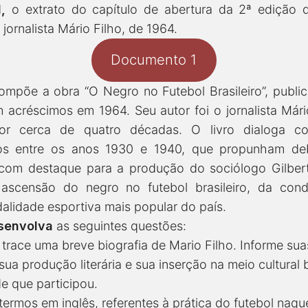
1,
o extrato do capítulo de abertura da 2ª edição
o jornalista Mário Filho, de 1964.
Documento 1
compõe a obra “O Negro no Futebol Brasileiro”, publi
 acréscimos em 1964. Seu autor foi o jornalista Mári
por cerca de quatro décadas. O livro dialoga c
ados entre os anos 1930 e 1940, que propunham d
 com destaque para a produção do sociólogo Gilbert
a ascensão do negro no futebol brasileiro, da con
lidade esportiva mais popular do país.
senvolva
as seguintes questões:
race uma breve biografia de Mario Filho. Informe sua
sua produção literária e sua inserção na meio cultural 
 de que participou.
 termos em inglês, referentes à prática do futebol naqu