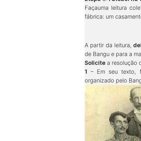
Façauma leitura col
fábrica: um casamento
A partir da leitura,
de
de Bangu e para a ma
Solicite
a resolução 
1
– Em seu texto, Má
organizado pelo Ban