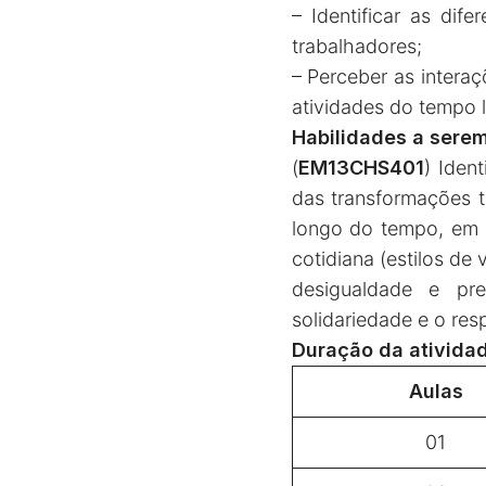
– Identificar as di
trabalhadores;
– Perceber as interaç
atividades do tempo l
Habilidades a sere
(
EM13CHS401
) Ident
das transformações t
longo do tempo, em d
cotidiana (estilos de
desigualdade e pr
solidariedade e o resp
Duração da atividad
Aulas
01