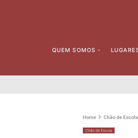
Skip
to
content
QUEM SOMOS
LUGARE
Home
Chão de Escola
Chão de Escola