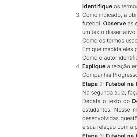
Identifique
os termo
Como indicado, a obra
futebol.
Observe
as e
um texto dissertativ
Como os termos usad
Em que medida eles 
Como o autor identifi
Explique
a relação e
Companhia Progresso 
Etapa
2:
Futebol na
Na segunda aula, faça
Debata o texto do
D
estudantes. Nesse 
desenvolvidas questõe
e sua relação com a p
Etapa
3:
Futebol na