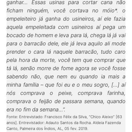
ganhar… Essas usinas para cortar cana não
ficham ninguém, você cortava no móio*. o
empeleiteiro já ganha do usineiros, aí ele fazia
aquela empeleitada com usineiros aí pega um
bocado de homem e leva para lá, chega lá já vai
para o barracão dele, ele já leva aquilo ali mode
prender o cara lá naquele barracão, tudo caro
pela hora da morte, você tem que comprar que
tá lá, senão morre de fome agora se você fosse
sabendo não, que nem eu quando ia mais a
minha família – que foi eu e o meu sogro, […] aí
nós comprava o peixe, comprava farinha,
comprava o feijão de passara semana, quando
era no fim da semana…”.
Fonte: Entrevistado: Francisco Félix da Silva, “Chico Aleixo” [63
anos]. Entrevistador: Adauto Santos da Rocha. Aldeia Fazenda
Canto, Palmeira dos Índios, AL, 05 fev. 2019.