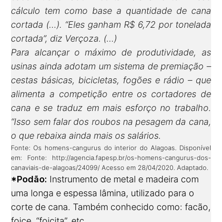
cálculo tem como base a quantidade de cana
cortada (…). “Eles ganham R$ 6,72 por tonelada
cortada”, diz Verçoza. (…)
Para alcançar o máximo de produtividade, as
usinas ainda adotam um sistema de premiação –
cestas básicas, bicicletas, fogões e rádio – que
alimenta a competição entre os cortadores de
cana e se traduz em mais esforço no trabalho.
“Isso sem falar dos roubos na pesagem da cana,
o que rebaixa ainda mais os salários.
Fonte: Os homens-cangurus do interior do Alagoas. Disponível
em: Fonte:
http://agencia.fapesp.br/os-homens-cangurus-dos-
canaviais-de-alagoas/24099/
Acesso em 28/04/2020. Adaptado.
*Podão:
Instrumento de metal e madeira com
uma longa e espessa lâmina, utilizado para o
corte de cana. Também conhecido como: facão,
foice, “foiçita”, etc.