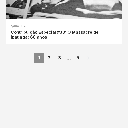
06/10/23
Contribuição Especial #30: O Massacre de
Ipatinga: 60 anos
…
1
2
3
5