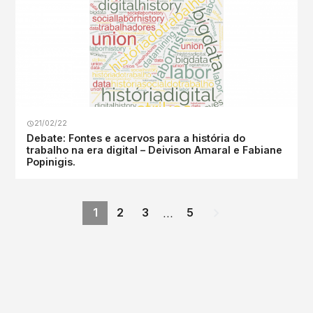
21/02/22
Debate: Fontes e acervos para a história do
trabalho na era digital – Deivison Amaral e Fabiane
Popinigis.
…
1
2
3
5