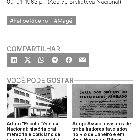
09-01-1963 p.1 (Acervo Biblioteca Nacional).
#FelipeRibeiro
#Magé
COMPARTILHAR
VOCÊ PODE GOSTAR
Artigo “Escola Técnica
Artigo Associativismos de
Nacional: história oral,
trabalhadores favelados
memória e cotidiano de
no Rio de Janeiro e em
uma instituição escolar
Belo Horizonte (1955-