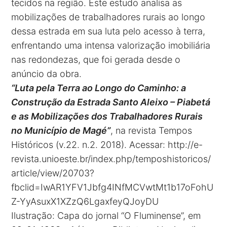
tecidos na região. Este estudo analisa as
mobilizações de trabalhadores rurais ao longo
dessa estrada em sua luta pelo acesso à terra,
enfrentando uma intensa valorização imobiliária
nas redondezas, que foi gerada desde o
anúncio da obra.
“Luta pela Terra ao Longo do Caminho: a
Construção da Estrada Santo Aleixo – Piabetá
e as Mobilizações dos Trabalhadores Rurais
no Município de Magé”
, na revista Tempos
Históricos (v.22. n.2. 2018). Acessar:
http://e-
revista.unioeste.br/index.php/temposhistoricos/
article/view/20703?
fbclid=IwAR1YFV1Jbfg4INfMCVwtMt1b17oFohU
Z-YyAsuxX1XZzQ6LgaxfeyQJoyDU
Ilustração: Capa do jornal “O Fluminense”, em