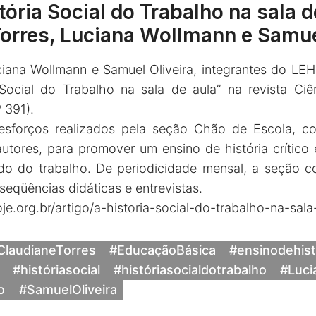
tória Social do Trabalho na sala 
Torres, Luciana Wollmann e Samue
ciana Wollmann e Samuel Oliveira, integrantes do L
 Social do Trabalho na sala de aula” na revista Ci
 391).
 esforços realizados pela seção Chão de Escola, c
ores, para promover um ensino de história crítico 
do do trabalho. De periodicidade mensal, a seção c
seqüências didáticas e entrevistas.
oje.org.br/artigo/a-historia-social-do-trabalho-na-sala
ClaudianeTorres
#EducaçãoBásica
#ensinodehist
#históriasocial
#históriasocialdotrabalho
#Luci
o
#SamuelOliveira