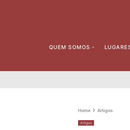
Skip
to
content
QUEM SOMOS
LUGARE
Home
Artigos
Artigos