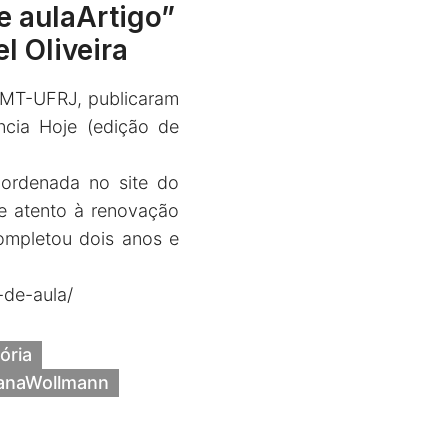
de aulaArtigo”
l Oliveira
EHMT-UFRJ, publicaram
ência Hoje (edição de
oordenada no site do
e atento à renovação
ompletou dois anos e
-de-aula/
ória
anaWollmann