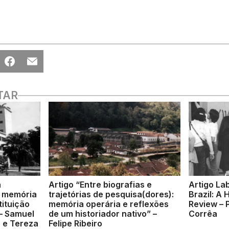
TAR
a
Artigo “Entre biografias e
Artigo La
l, memória
trajetórias de pesquisa(dores):
Brazil: A 
tituição
memória operária e reflexões
Review – 
 – Samuel
de um historiador nativo” –
Corrêa
o e Tereza
Felipe Ribeiro